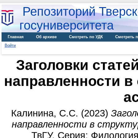
Репозиторий Тверск
госуниверситета
Главная
Об архиве
Смотреть по УДК
Смотреть п
Войти
Заголовки стате
направленности в
а
Калинина, С.С.
(2023)
Загол
направленности в структу
ТвГУ. Серия: Филология 