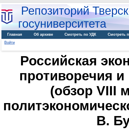
Репозиторий Тверск
госуниверситета
Главная
Об архиве
Смотреть по УДК
Смотреть п
Войти
Российская эко
противоречия и
(обзор VIII
политэкономическо
В. Б