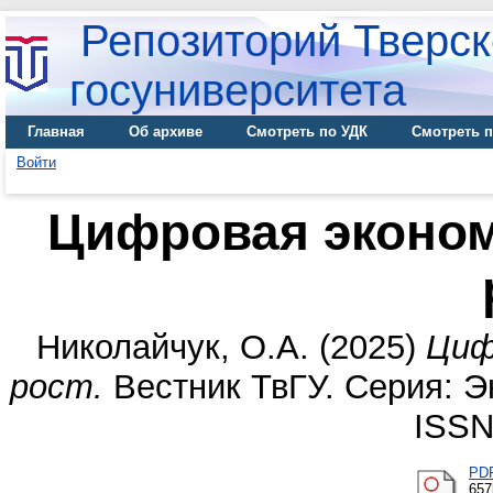
Репозиторий Тверск
госуниверситета
Главная
Об архиве
Смотреть по УДК
Смотреть п
Войти
Цифровая эконом
Николайчук, О.А.
(2025)
Циф
рост.
Вестник ТвГУ. Серия: Эк
ISSN
PD
65