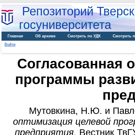
Репозиторий Тверск
госуниверситета
Главная
Об архиве
Смотреть по УДК
Смотреть п
Войти
Согласованная 
программы разв
пре
Мутовкина, Н.Ю.
и
Павл
оптимизация целевой про
предприятия.
Вестник ТвГУ