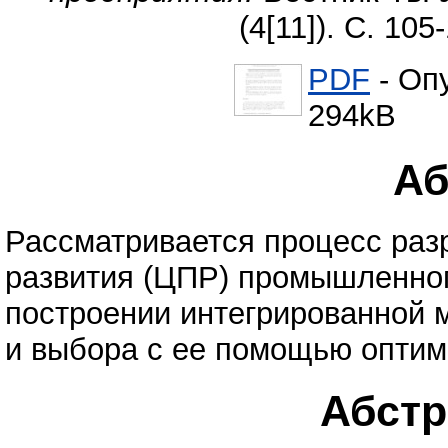
(4[11]). С. 10
PDF
- Оп
294kB
Аб
Рассматривается процесс раз
развития (ЦПР) промышленног
построении интегрированной 
и выбора с ее помощью оптим
Абстра