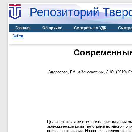
Репозиторий Тверс
Главная
Об архиве
Смотреть по УДК
Смотре
Войти
Современные
Андросова, Г.А.
и
Заболотских, Л.Ю.
(2019)
Со
Целью статьи является выявление влияния рын
экономическое развитие страны во многом опр
совершенствования. На основе анализа основ