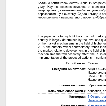
балльно-рейтинговой системы оценки эффекти
услуг. Научная новизна заключается в систем
макроуровнях, выявлении наиболее целесообр
образовательную систему. Сделан вывод о во
мероприятиями национального проекта «Образ
The paper aims to highlight the impact of market 
country is largely determined by the level and qua
of the market mechanisms in the field of higher ed
2018, the authors reveal contradictory trends in 
the market relations development in the field of h
mechanisms that will positively affect the Russian
implementation of the proposed actions in conjunc
Тип объекта:
Статья
Сведения об авторах:
АНДРОСОВА Г
Национальны
ЗАБОЛОТСКИХ
Национальны
Ключевые слова:
образование
Ключевые слова (англ.):
education, ed
Категории:
3 Обществе
Экономическ
Подразделения:
Университе