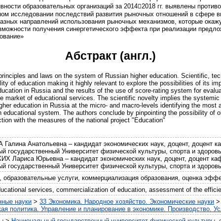
вности образовательных организаций за 20142018 гг. выявлены против
ном исследовании последствий развития рыночных отношений в сфере вы
азных направлений использования рыночных механизмов, которые окаж
зможности получения синергетического эффекта при реализации предло
ование»
Абстракт (англ.)
principles and laws on the system of Russian higher education. Scientific, t
lity of education making it highly relevant to explore the possibilities of its
ucation in Russia and the results of the use of score-rating system for evalua
the market of educational services. The scientific novelty implies the system
igher education in Russia at the micro- and macro-levels identifying the most 
 educational system. The authors conclude by pinpointing the possibility of o
tion with the measures of the national project "Education"
алина Анатольевна – кандидат экономических наук, доцент, доцент к
й государственный Университет физической культуры, спорта и здоровь
 Лариса Юрьевна – кандидат экономических наук, доцент, доцент ка
й государственный Университет физической культуры, спорта и здоровь
, образовательные услуги, коммерциализация образования, оценка эфф
ucational services, commercialization of education, assessment of the efficie
нные науки
>
33 Экономика. Народное хозяйство. Экономические науки
ая политика. Управление и планирование в экономике. Производство. У
ты
>
Национальный государственный университет физической культуры, с