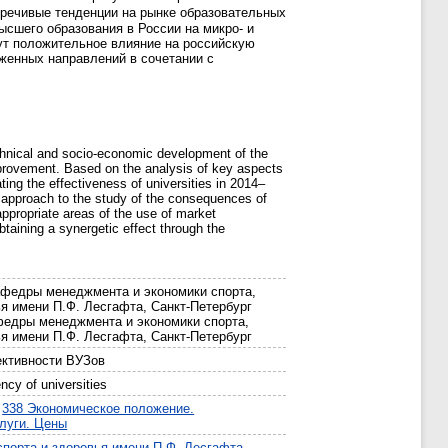
оречивые тенденции на рынке образовательных
сшего образования в России на микро- и
ут положительное влияние на российскую
женных направлений в сочетании с
echnical and socio-economic development of the
 improvement. Based on the analysis of key aspects
ting the effectiveness of universities in 2014–
ic approach to the study of the consequences of
appropriate areas of the use of market
btaining a synergetic effect through the
афедры менеджмента и экономики спорта,
я имени П.Ф. Лесгафта, Санкт-Петербург
федры менеджмента и экономики спорта,
я имени П.Ф. Лесгафта, Санкт-Петербург
ективности ВУЗов
ncy of universities
>
338 Экономическое положение.
слуги. Цены
порта и здоровья имени П.Ф. Лесгафта,