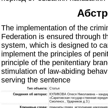
Абстра
The implementation of the crimi
Federation is ensured through th
system, which is designed to car
implement the principles of peni
principle of the penitentiary bra
stimulation of law-abiding behavi
serving the sentence
Тип объекта:
Статья
Сведения об авторах:
КУЛИКОВА Олеся Николаевна – кандид
«Саратовская государ-ственная юридич
Смоленск., Ударников д.3.)
Ключевые слова:
принципы права, исполнение наказани