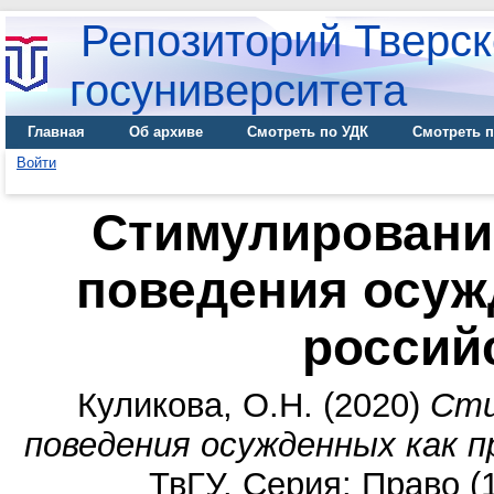
Репозиторий Тверск
госуниверситета
Главная
Об архиве
Смотреть по УДК
Смотреть п
Войти
Стимулировани
поведения осуж
россий
Куликова, О.Н.
(2020)
Сти
поведения осужденных как п
ТвГУ. Серия: Право (1