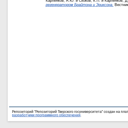
Карпенков, А.Ю.
и
Скоков, К.П.
и
Карпенков, Д
регенератором Брайтона и Эриксона.
Вестник 
Репозиторий "Репозиторий Тверского госуниверситета" создан на пл
разработчики программного обеспечения
.