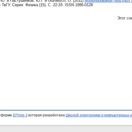
.Ю.
и
Пастушенков, Ю.Г.
и
Gutfleisch, О.
(2011)
Моделирование простых ц
ТвГУ. Серия: Физика (15). С. 22-33. ISSN 1995-0128
Этот сп
атформе
EPrints 3
которая разработана
Школой электроники и компьютерных н