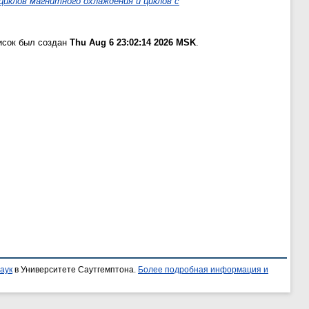
иклов магнитного охлаждения и циклов с
исок был создан
Thu Aug 6 23:02:14 2026 MSK
.
аук
в Университете Саутгемптона.
Более подробная информация и