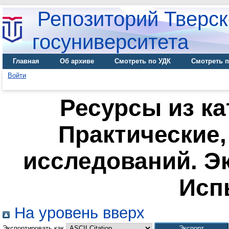
Репозиторий Тверск
госуниверситета
Главная
Об архиве
Смотреть по УДК
Смотреть п
Войти
Ресурсы из ка
Практические
исследований. Э
Исп
На уровень вверх
Экспортировать как