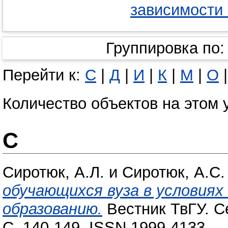
зависимости 
Группировка по
Перейти к:
C
|
Д
|
И
|
К
|
М
|
О
Количество объектов на этом 
C
Cиротюк, А.Л.
и
Сиротюк, А.С.
обучающихся вуза в условия
образованию.
Вестник ТвГУ. Се
С. 140-149. ISSN 1999-4133