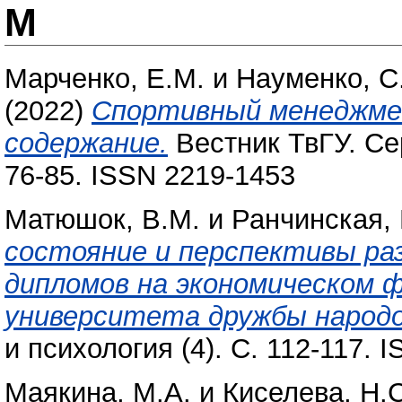
М
Марченко, Е.М.
и
Науменко, С
(2022)
Спортивный менеджме
содержание.
Вестник ТвГУ. Сер
76-85. ISSN 2219-1453
Матюшок, В.М.
и
Ранчинская,
состояние и перспективы ра
дипломов на экономическом 
университета дружбы народо
и психология (4). С. 112-117. 
Маякина, М.А.
и
Киселева, Н.С