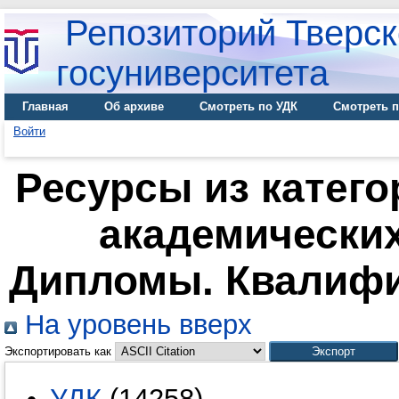
Репозиторий Тверск
госуниверситета
Главная
Об архиве
Смотреть по УДК
Смотреть п
Войти
Ресурсы из катего
академических
Дипломы. Квалиф
На уровень вверх
Экспортировать как
УДК
(14258)