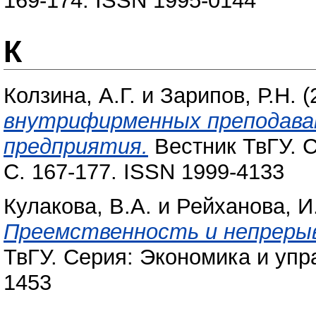
169-174. ISSN 1995-0144
К
Колзина, А.Г.
и
Зарипов, Р.Н.
(
внутрифирменных преподава
предприятия.
Вестник ТвГУ. С
С. 167-177. ISSN 1999-4133
Кулакова, В.А.
и
Рейханова, И
Преемственность и непрерыв
ТвГУ. Серия: Экономика и упра
1453