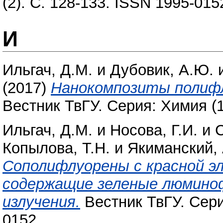
(2). С. 128-133. ISSN 1995-015
И
Ильгач, Д.М.
и
Дубовик, А.Ю.
(2017)
Нанокомпозиты полифл
Вестник ТвГУ. Серия: Химия (1
Ильгач, Д.М.
и
Носова, Г.И.
и
Копылова, Т.Н.
и
Якиманский, 
Сополифлуорены с красной э
содержащие зеленые люмино
излучения.
Вестник ТвГУ. Серия
0152