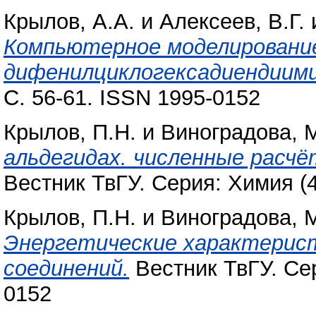
Крылов, А.А.
и
Алексеев, В.Г.
Компьютерное моделировани
дифенилциклогексадиендиими
С. 56-61. ISSN 1995-0152
Крылов, П.Н.
и
Виноградова, М
альдегидах. численные расч
Вестник ТвГУ. Серия: Химия (4
Крылов, П.Н.
и
Виноградова, М
Энергетические характерис
соединений.
Вестник ТвГУ. Сер
0152