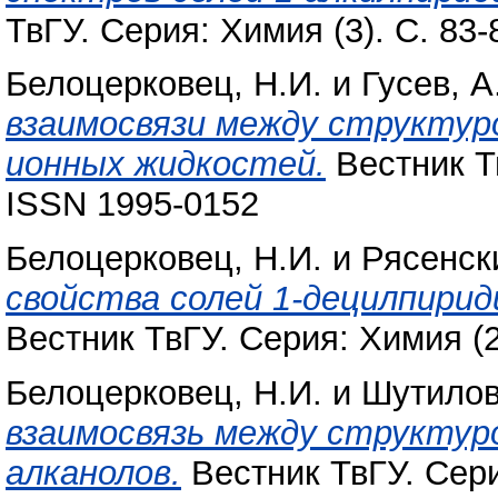
ТвГУ. Серия: Химия (3). С. 83
Белоцерковец, Н.И.
и
Гусев, А
взаимосвязи между структур
ионных жидкостей.
Вестник Тв
ISSN 1995-0152
Белоцерковец, Н.И.
и
Рясенск
свойства солей 1-децилпирид
Вестник ТвГУ. Серия: Химия (2
Белоцерковец, Н.И.
и
Шутилов
взаимосвязь между структуро
алканолов.
Вестник ТвГУ. Серия