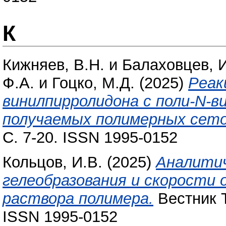
К
Кижняев, В.Н.
и
Балаховцев, И
Ф.А.
и
Гоцко, М.Д.
(2025)
Реак
винилпирролидона с поли-N-в
получаемых полимерных сето
С. 7-20. ISSN 1995-0152
Кольцов, И.В.
(2025)
Аналитич
гелеобразования и скорости 
раствора полимера.
Вестник Т
ISSN 1995-0152