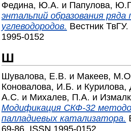
Федина, Ю.А.
и
Папулова, Ю.Г
энтальпий образования ряда
углеводородов.
Вестник ТвГУ. 
1995-0152
Ш
Шувалова, Е.В.
и
Макеев, М.О
Коновалова, И.Б.
и
Курилова, 
А.С.
и
Михалев, П.А.
и
Измалк
Модификация СКФ-32 методо
палладиевых катализатора.
В
69-86. ISSN 1995-0152