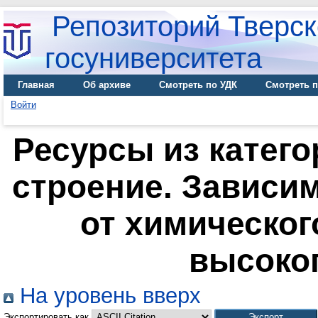
Репозиторий Тверск
госуниверситета
Главная
Об архиве
Смотреть по УДК
Смотреть п
Войти
Ресурсы из катего
строение. Зависи
от химическог
высоко
На уровень вверх
Экспортировать как