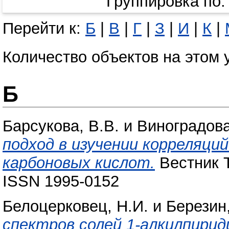
Группировка по
Перейти к:
Б
|
В
|
Г
|
З
|
И
|
К
|
Количество объектов на этом 
Б
Барсукова, В.В.
и
Виноградова
подход в изучении корреляц
карбоновых кислот.
Вестник Т
ISSN 1995-0152
Белоцерковец, Н.И.
и
Березин,
спектров солей 1-алкилпирид