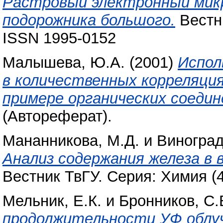
Растровый электронный микр
подорожника большого.
Вестни
ISSN 1995-0152
Малышева, Ю.А.
(2001)
Испол
в количественных корреляци
примере органических соедин
(Автореферат).
Мананникова, М.Д.
и
Виноград
Анализ содержания железа в 
Вестник ТвГУ. Серия: Химия (4
Мельник, Е.К.
и
Бронников, С.
продолжительности УФ облу