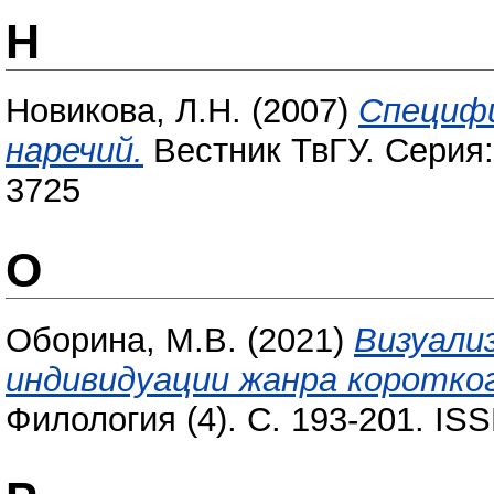
Н
Новикова, Л.Н.
(2007)
Специфи
наречий.
Вестник ТвГУ. Серия: 
3725
О
Оборина, М.В.
(2021)
Визуали
индивидуации жанра коротког
Филология (4). С. 193-201. IS