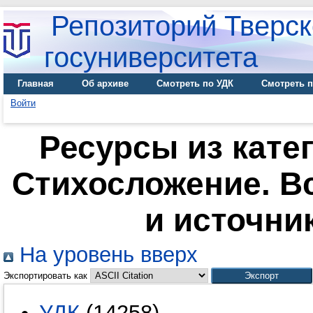
Репозиторий Тверск
госуниверситета
Главная
Об архиве
Смотреть по УДК
Смотреть п
Войти
Ресурсы из кате
Стихосложение. В
и источни
На уровень вверх
Экспортировать как
УДК
(14258)