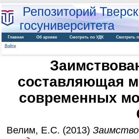
Репозиторий Тверск
госуниверситета
Главная
Об архиве
Смотреть по УДК
Смотреть п
Войти
Заимствован
составляющая м
современных м
Велим, Е.С.
(2013)
Заимство