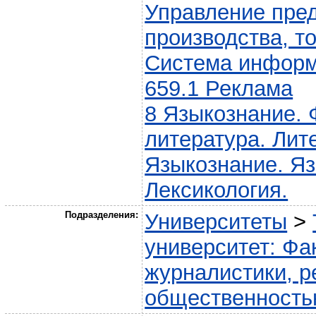
Управление пре
производства, т
Система информ
659.1 Реклама
8 Языкознание. 
литература. Лит
Языкознание. Я
Лексикология.
Подразделения:
Университеты
>
университет: Фа
журналистики, р
общественност