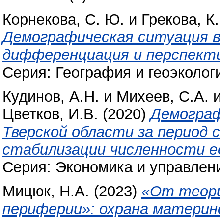
Корнекова, С. Ю.
и
Грекова, К.
Демографическая ситуация в
дифференциация и перспекти
Серия: География и геоэкологи
Кудинов, А.Н.
и
Михеев, С.А.
Цветков, И.В.
(2020)
Демограф
Тверской области за период с 
стабилизации численности е
Серия: Экономика и управление
Мицюк, Н.А.
(2023)
«От теори
периферии»: охрана материн