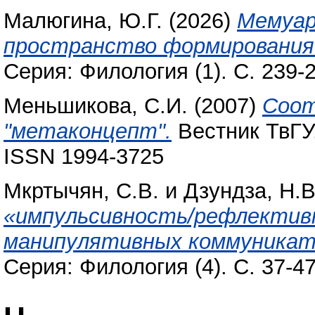
Малюгина, Ю.Г.
(2026)
Мемуар
пространство формирования 
Серия: Филология (1). С. 239-
Меньшикова, С.И.
(2007)
Соот
"метаконцепт".
Вестник ТвГУ.
ISSN 1994-3725
Мкртычян, С.В.
и
Дзундза, Н.В
«импульсивность/рефлективн
манипулятивных коммуникат
Серия: Филология (4). С. 37-4