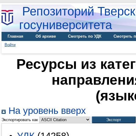
Репозиторий Тверск
госуниверситета
Главная
Об архиве
Смотреть по УДК
Смотреть п
Войти
Ресурсы из кате
направлени
(язык
На уровень вверх
Экспортировать как
УДК
(14258)