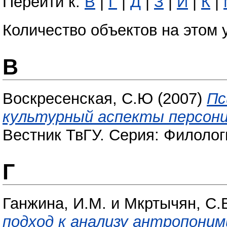
Перейти к:
В
|
Г
|
Д
|
З
|
И
|
К
|
Количество объектов на этом 
В
Воскресенская, С.Ю
(2007)
Пс
культурный аспекты персон
Вестник ТвГУ. Серия: Филологи
Г
Ганжина, И.М.
и
Мкртычян, С.
подход к анализу антропоним