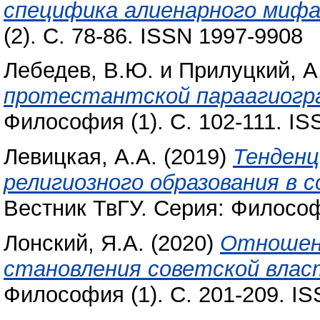
специфика алиенарного мифа
(2). С. 78-86. ISSN 1997-9908
Лебедев, В.Ю.
и
Прилуцкий, А
протестантской параагиогр
Философия (1). С. 102-111. I
Левицкая, А.А.
(2019)
Тенденц
религиозного образования в 
Вестник ТвГУ. Серия: Философ
Лонский, Я.А.
(2020)
Отношени
становления советской влас
Философия (1). С. 201-209. I