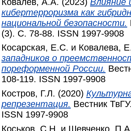
Ковалев, А.А.
(2023)
Влияние 
кибертерроризма как гибрид
национальной безопасности.
(3). С. 78-88. ISSN 1997-9908
Косарская, Е.С.
и
Ковалева, Е
западников о преемственност
пореформенной России.
Вестн
108-119. ISSN 1997-9908
Костров, Г.Л.
(2020)
Культурна
репрезентация.
Вестник ТвГУ.
ISSN 1997-9908
Коськов, С.Н.
и
Шевченко, П.А