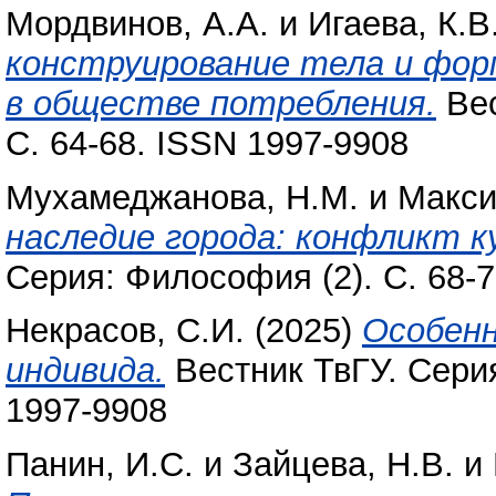
Мордвинов, А.А.
и
Игаева, К.В
конструирование тела и фор
в обществе потребления.
Вес
С. 64-68. ISSN 1997-9908
Мухамеджанова, Н.М.
и
Макси
наследие города: конфликт к
Серия: Философия (2). С. 68-
Некрасов, С.И.
(2025)
Особенн
индивида.
Вестник ТвГУ. Серия
1997-9908
Панин, И.С.
и
Зайцева, Н.В.
и