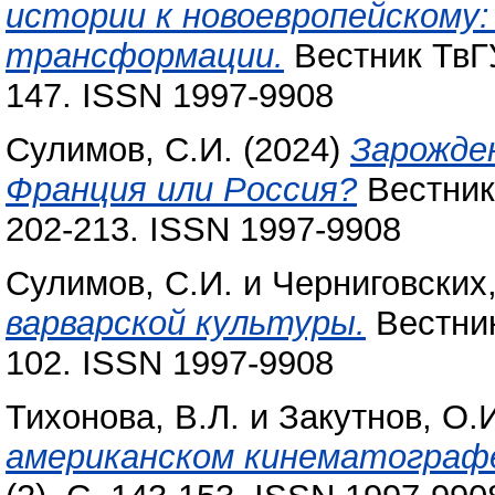
истории к новоевропейскому
трансформации.
Вестник ТвГУ
147. ISSN 1997-9908
Сулимов, С.И.
(2024)
Зарожде
Франция или Россия?
Вестник 
202-213. ISSN 1997-9908
Сулимов, С.И.
и
Черниговских,
варварской культуры.
Вестник
102. ISSN 1997-9908
Тихонова, В.Л.
и
Закутнов, О.
американском кинематограф