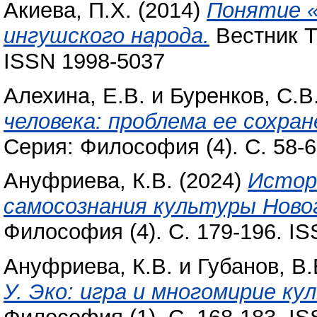
Акиева, П.Х.
(2014)
Понятие «
ингушского народа.
Вестник Тв
ISSN 1998-5037
Алехина, Е.В.
и
Буренков, С.В
человека: проблема ее сохран
Серия: Философия (4). С. 58-
Ануфриева, К.В.
(2024)
Истор
самосознания культуры Ново
Философия (4). С. 179-196. I
Ануфриева, К.В.
и
Губанов, В.
У. Эко: игра и многомирие ку