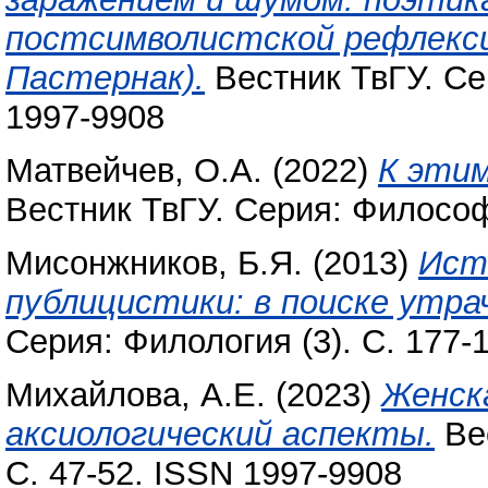
постсимволистской рефлекси
Пастернак).
Вестник ТвГУ. Се
1997-9908
Матвейчев, О.А.
(2022)
К этим
Вестник ТвГУ. Серия: Философи
Мисонжников, Б.Я.
(2013)
Ист
публицистики: в поиске утра
Серия: Филология (3). С. 177-
Михайлова, А.Е.
(2023)
Женск
аксиологический аспекты.
Вес
С. 47-52. ISSN 1997-9908