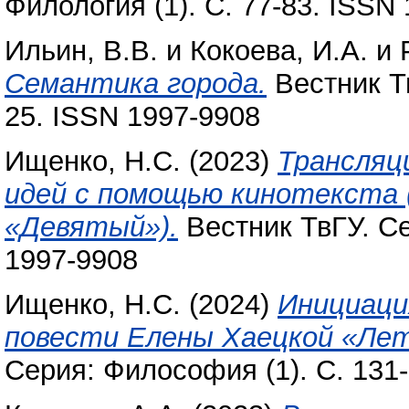
Филология (1). С. 77-83. ISSN
Ильин, В.В.
и
Кокоева, И.А.
и
Семантика города.
Вестник Тв
25. ISSN 1997-9908
Ищенко, Н.С.
(2023)
Трансляц
идей с помощью кинотекста
«Девятый»).
Вестник ТвГУ. Се
1997-9908
Ищенко, Н.С.
(2024)
Инициаци
повести Елены Хаецкой «Ле
Серия: Философия (1). С. 131