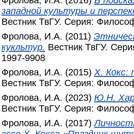
Фролова, И.А.
(2016)
В поиска
западной культуры и перспек
Вестник ТвГУ. Серия: Философ
Фролова, И.А.
(2011)
Этничес
кукльтур.
Вестник ТвГУ. Серия
1997-9908
Фролова, И.А.
(2015)
Х. Кокс:
Вестник ТвГУ. Серия: Философ
Фролова, И.А.
(2023)
Ю.Н. Хар
Вестник ТвГУ. Серия: Философ
Фролова, И.А.
(2017)
Личность
эссе Х. Кокса «Праздник шут