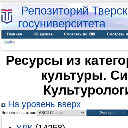
Репозиторий Тверск
госуниверситета
Главная
Об архиве
Смотреть по УДК
Смотреть п
Войти
Ресурсы из катег
культуры. С
Культуролог
На уровень вверх
Экспортировать как
УДК
(14258)