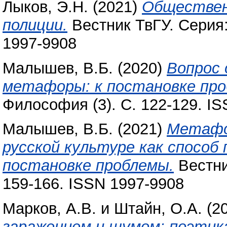
Лыков, Э.Н.
(2021)
Обществен
полиции.
Вестник ТвГУ. Серия:
1997-9908
Малышев, В.Б.
(2020)
Вопрос 
метафоры: к постановке про
Философия (3). С. 122-129. I
Малышев, В.Б.
(2021)
Метафо
русской культуре как способ 
постановке проблемы.
Вестни
159-166. ISSN 1997-9908
Марков, А.В.
и
Штайн, О.А.
(2
заражением и шумом: поэтик