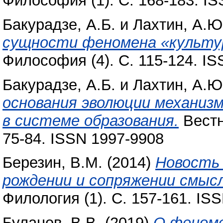
Философия (1). С. 168-183. I
Бакурадзе, А.Б.
и
Лахтин, А.Ю
сущности феномена «культур
Философия (4). С. 115-124. I
Бакурадзе, А.Б.
и
Лахтин, А.Ю
основания эволюции механиз
в системе образования.
Вестн
75-84. ISSN 1997-9908
Березин, В.М.
(2014)
Новость 
рождении и сопряжении смысл
Филология (1). С. 157-161. IS
Буланов, В.В.
(2019)
O феноме