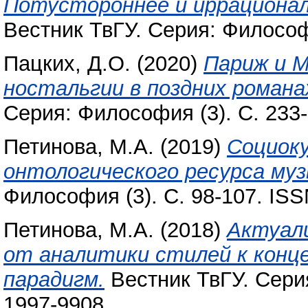
Потустороннее и иррационал
Вестник ТвГУ. Серия: Философ
Пацких, Д.О.
(2020)
Париж и М
ностальгии в поздних романах
Серия: Философия (3). С. 233
Петинова, М.А.
(2019)
Социоку
онтологического ресурса муз
Философия (3). С. 98-107. IS
Петинова, М.А.
(2018)
Актуали
от аналитики стилей к кон
парадигм.
Вестник ТвГУ. Серия
1997-9908