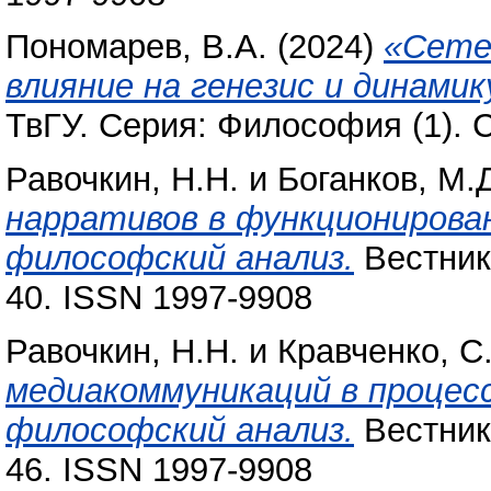
Пономарев, В.А.
(2024)
«Сете
влияние на генезис и динами
ТвГУ. Серия: Философия (1). С
Равочкин, Н.Н.
и
Боганков, М.
нарративов в функционирова
философский анализ.
Вестник 
40. ISSN 1997-9908
Равочкин, Н.Н.
и
Кравченко, С
медиакоммуникаций в процес
философский анализ.
Вестник 
46. ISSN 1997-9908