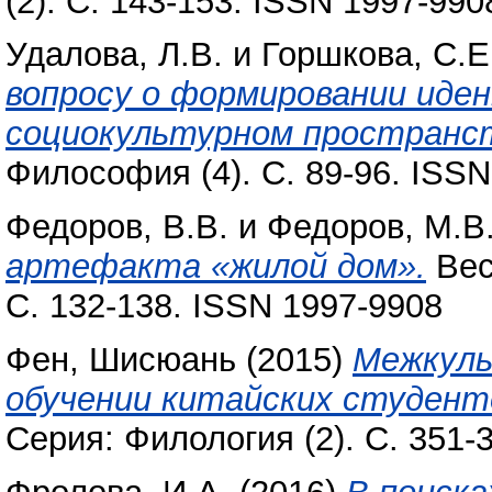
(2). С. 143-153. ISSN 1997-990
Удалова, Л.В.
и
Горшкова, С.Е
вопросу о формировании иде
социокультурном пространс
Философия (4). С. 89-96. ISS
Федоров, В.В.
и
Федоров, М.В
артефакта «жилой дом».
Вес
С. 132-138. ISSN 1997-9908
Фен, Шисюань
(2015)
Межкуль
обучении китайских студенто
Серия: Филология (2). С. 351-