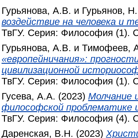
Гурьянова, А.В.
и
Гурьянов, Н
воздействие на человека и т
ТвГУ. Серия: Философия (1). С
Гурьянова, А.В.
и
Тимофеев, А
«европейничания»: прогност
цивилизационной историософ
ТвГУ. Серия: Философия (1). С
Гусева, А.А.
(2023)
Молчание и
философской проблематике и
ТвГУ. Серия: Философия (4). С
Даренская, В.Н.
(2023)
Христи